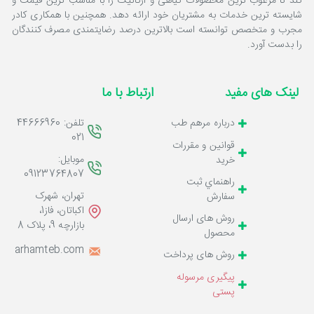
کند تا مرغوب ترین محصولات گیاهی و ارگانیک را با مناسب ترین قیمت و
شایسته ترین خدمات به مشتریان خود ارائه دهد. همچنین با همکاری کادر
مجرب و متخصص توانسته است بالاترین درصد رضایتمندی مصرف کنندگان
را بدست آورد.
لینک های مفید
ارتباط با ما
تلفن: 44666960
درباره مرهم طب
021
قوانين و مقررات
موبایل:
خرید
09123764807
راهنماي ثبت
تهران، شهرک
سفارش
اکباتان، فاز1،
روش های ارسال
بازارچه 9، پلاک 8
محصول
o@marhamteb.com
روش های پرداخت
پیگیری مرسوله
پستی