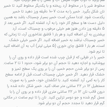
هم بزنید تا ذوب شود، سپس آب و عسل را با هم ترکیب کنید.
مخلوط شیر را در مخلوط آرد ریخته و با یکدیگر مخلوط کنید تا خمیر
نان شکل بگیرد. خمیر را به مدت 7-10 دقیقه ورز دهید تا خمیر
یکدست شود. ابتدا ممکن است خمیر بسیار چسبناک باشد به همین
دلیل دست ها و سطح کار خود را به آرد اغشته کنید. اگر خمیر بعد از
5 دقیقه ورز دادن هنوز هم خیلی مرطوب و چسبناک است، آرد
بیشتری به آن اضافه کنید و هر بار 1 قاشق غذاخوری آرد، تا زمانی که
خمیر چسبناک نباشد به خمیر اضافه کنید. اگر خمیر خیلی خشک
است، هر بار 1 قاشق چای خوری (5 میلی لیتر) آب به آن اضافه کنید
تا نرم شود.
خمیر را در ظرفی که از قبل چرب شده است قرار داده و روی آن را
بپوشانید و اجازه دهید تا حجم آن دو برابر شود، حدود 1 تا 2 ساعت.
پس از دو برابر شدن حجم خمیر، آن را بر روی یک سطح تمیز و
خشک قرار دهید. اگر خمیر خیلی چسبناک است، قبل از ادامه سطح
کار را به کمی آرد آغشته کنید. با انگشتان خود، خمیر را به صورت
مستطیل 12 در 22 سانتی متر صاف کنید. خمیر شکل داده شده را
درون قالب نان 12 در 22 سانتی متری قرار داده و بر روی آن را با
عسل گرم شده و جو دوسر تزئین کنید. نان را تا نیم ساعت در مکانی
گرم قرار دهید تا مجدد حجم آن دو برابر شود.