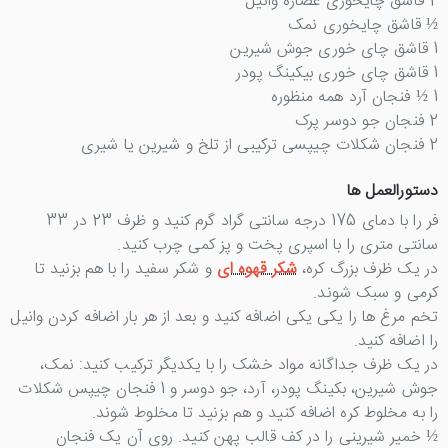
2 قاشق چایخوری عصاره وانیل
½ قاشق چایخوری نمک
1 قاشق چای خوری جوش شیرین
1 قاشق چای خوری بیکینگ پودر
1 ½ فنجان آرد همه منظوره
2 فنجان جو دوسر پرک
2 فنجان شکلات چیپسی ترکیبی از تلخ و شیرین یا شیری
دستورالعمل ها
فر را با دمای 175 درجه سانتی گراد گرم کنید و ظرف 23 در 33
سانتی متری را با اسپری پخت و پز کمی چرب کنید.
در یک ظرف بزرگ کره،
شکر قهوه ای
و شکر سفید را با هم بزنید تا
کرمی و سبک شوند.
تخم مرغ ها را یکی یکی اضافه کنید و بعد از هر بار اضافه کردن وانیل
را اضافه کنید.
در یک ظرف جداگانه مواد خشک را با یکدیگر ترکیب کنید: نمک،
جوش شیرین، بکینگ پودر، آرد، جو دوسر و 1 فنجان چیپس شکلات
را به مخلوط کره اضافه کنید و هم بزنید تا مخلوط شوند.
½ خمیر شیرینی را در کف قالب پهن کنید. روی آن یک فنجان