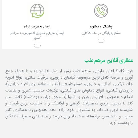
بهداشتی ، درمانی و خوراکی
در اختیار علاقمندان به
محصولات ارگانیک و طب
سنتی قرار میگیرد.
پشتیانی و مشاوره
ارسال به سراسر ایران
مشاوره رایگان در ساعات کاری
ارسال سریع و تحویل اکسپرس به سراسر
موارد استفاده از روغن های
کشور
گیاهی
روغن های گیاهی طب
عطاری آنلاین مرهم طب
سنتی برای مصارف مختلف
فروشگاه گیاهان دارویی مرهم طب پس از سال ها تجربه و با هدف جمع
از قبیل درد مفاصل،آرتروز ،
آوری و عرضه کامل ترین مجموعه گیاهان دارویی، عرقیات سنتی، انواع ادویه
دیسک ، سیاتیک ،
جات ترکیبی ایرانی و خارجی، عسل طبیعی (قابل استفاده برای افراد دیابتی)،
روماتیسم ، اسپاسم و
داروهای گیاهی، انواع دمنوش های گیاهی، ترکیبات مناسب لاغری و تناسب
گرفتگی عضلات ، اگزما و
اندام و همچنین افزایش وزن و اشتها (با مجوز وزارت بهداشت) تلاش می
خشکی پوست ، پروستات ،
کند تا مرغوب ترین محصولات گیاهی و ارگانیک را با مناسب ترین قیمت و
رفع سفیدی مو ، ریزش مو ،
شایسته ترین خدمات به مشتریان خود ارائه دهد. همچنین با همکاری کادر
جوش و آکنه ، تقویت مو و
مجرب و متخصص توانسته است بالاترین درصد رضایتمندی مصرف کنندگان
را بدست آورد.
ابرو و مژه ، چربی سوزی ،
لاغری موضعی ، تقویت