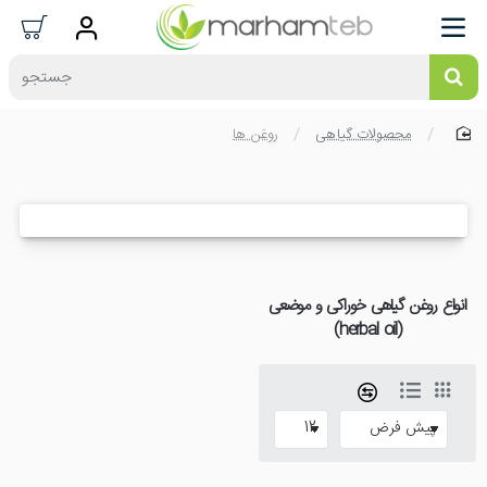
جستجو
محصولات گیاهی
روغن ها
home
انواع روغن گیاهی خوراکی و موضعی
(herbal oil)