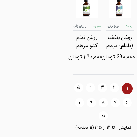
موجود
مرهم طب
موجود
مرهم طب
روغن بنفشه
روغن تخم
(بادام) مرهم
کدو مرهم
طب
طب
690,000 تومان
290,000 تومان
5
4
3
2
1
>
9
8
7
6
>|
نمايش 1 تا 12 از 125 (11 صفحه)