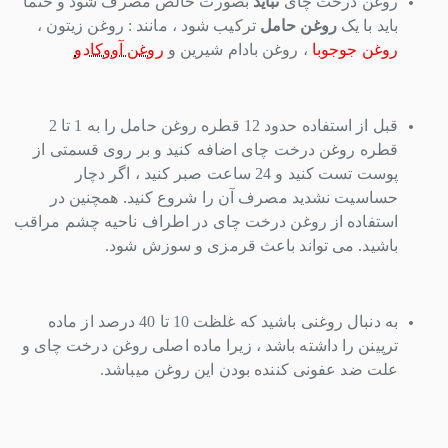
روغن درخت چای
نباید
بصورت خالص مصرف شود و حتما
باید با یک
روغن حامل
ترکیب شود ، مانند : روغن زیتون ،
روغن جوجوبا
، روغن بادام شیرین و
روغن آووکادو
قبل از استفاده حدود 12 قطره روغن حامل را به 1 تا 2
قطره روغن درخت چای اضافه کنید و بر روی قسمتی از
پوست تست کنید و 24 ساعت صبر کنید ، اگر دچار
حساسیت نشدید مصرف آن را شروع کنید.
همچنین در
استفاده از روغن درخت چای در اطراف ناحیه چشم مراقب
باشید. می تواند باعث قرمزی و سوزش شود.
به دنبال روغنی باشید که غلظت 10 تا 40 درصد از ماده
ترپینن را داشته باشد ، زیرا ماده اصلی روغن درخت چای و
علت ضد عفونی کننده بودن این روغن میباشد.