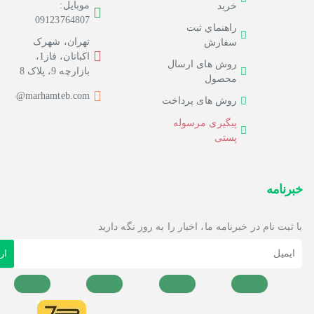
موبایل:
خرید
09123764807
راهنماي ثبت
تهران، شهرک
سفارش
اکباتان، فاز1،
روش های ارسال
بازارچه 9، پلاک 8
محصول
info@marhamteb.com
روش های پرداخت
پیگیری مرسوله
پستی
خبرنامه
با ثبت نام در خبرنامه ما، اخبار را به روز نگه دارید
ایمیل
ار