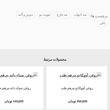
ضد التهاب
ضد قارچ
تقویت مو
جوش و آکنه
برچسب ها:
ناخن
محصولات مرتبط
روغن آووکادو مرهم طب
روغن سیاه دانه مرهم 
490,000 تومان
340,000 تومان