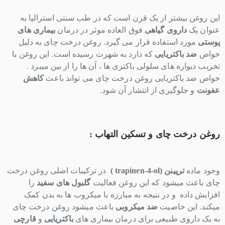
این روغن بیشتر از یک قرن است که در طب سنتی استرالیا به
عنوان یک
داروی گیاهی
فوق العاده موثر در درمان
بیماری های
پوستی
مورد استفاده قرار می گیرد. روغن درخت چای به دلیل
خواص
ضد باکتریایی
که دارد به شهرت رسیده است. این روغن با
تخریب دیواره های سلولی باکتری ها ، آن ها را از بین میبرد .
خواص ضد باکتریایی روغن درخت چای می تواند باعث
کاهش
عفونت
و جلوگیری از انتشار آن شود.
روغن درخت چای و تسکین التهاب :
وجود ماده
ترپینن (
trapinen-4-ol
)
در ترکیبات اصلی روغن درخت
چای باعث میشود که این روغن فعالیت
گلبول های سفید
را
افزایش داده و در نتیجه به مبارزه با میکروب ها به بدن کمک
میکند. این خاصیت
ضد میکروبی
باعث میشود روغن درخت چای
به یک داروی طبیعی برای درمان بیماری های
باکتریایی
و
قارچی