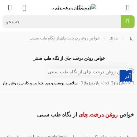
جستجو
Blog
خواص روغن درخت چای از نگاه طب سنتی
home
خواص روغن درخت چای از نگاه طب سنتی
27
آذر
1398
0 نظر(ها)
7853 بازدید(ها)
سلامت پوست و مو
,
خواص و کاربرد روغن های گ
خواص
روغن درخت چای
از نگاه طب سنتی
روغن درخت چای که با نام روغن
melaleuca
نیز شناخته میشود از