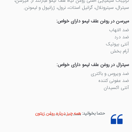
ترکیبات شیمیایی اصلی روغن گیاه علف لیمو عبارتند از: میرسن،
سیترال، سیترونلال، گرانیل استات، نرول، ژرانیول و لیمونن.
میرسن در روغن علف لیمو دارای خواص:
ضد التهاب
ضد درد
آنتی بیوتیک
آرام بخش
سیترال در روغن علف لیمو دارای خواص:
ضد ویروس و باکتری
ضد عفونی کننده
آنتی اکسیدان
حتما بخوانید:
همه چیز درباره روغن زیتون