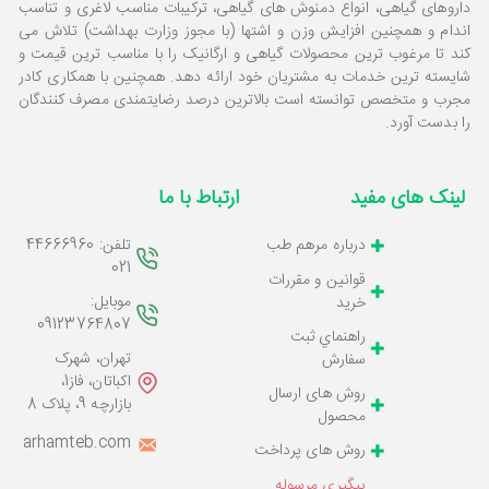
داروهای گیاهی، انواع دمنوش های گیاهی، ترکیبات مناسب لاغری و تناسب
اندام و همچنین افزایش وزن و اشتها (با مجوز وزارت بهداشت) تلاش می
کند تا مرغوب ترین محصولات گیاهی و ارگانیک را با مناسب ترین قیمت و
شایسته ترین خدمات به مشتریان خود ارائه دهد. همچنین با همکاری کادر
مجرب و متخصص توانسته است بالاترین درصد رضایتمندی مصرف کنندگان
را بدست آورد.
لینک های مفید
ارتباط با ما
تلفن: 44666960
درباره مرهم طب
021
قوانين و مقررات
موبایل:
خرید
09123764807
راهنماي ثبت
تهران، شهرک
سفارش
اکباتان، فاز1،
روش های ارسال
بازارچه 9، پلاک 8
محصول
o@marhamteb.com
روش های پرداخت
پیگیری مرسوله