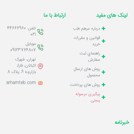
لینک های مفید
ارتباط با ما
تلفن: 44666960
درباره مرهم طب
021
قوانين و مقررات
موبایل:
خرید
09123764807
راهنماي ثبت
تهران، شهرک
سفارش
اکباتان، فاز1،
روش های ارسال
بازارچه 9، پلاک 8
محصول
o@marhamteb.com
روش های پرداخت
پیگیری مرسوله
پستی
خبرنامه