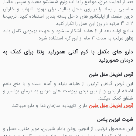
بعد از اجابت مزاج، موضع را با آب ولرم شستشو دهید و سپس مقدار
مناسبی از پماد را بر روی محل بمالید. برای بهبود التهاب و خارش
درون مقعد، از اپلیکاتور های داخل بسته بندی استفاده کنید. ترجیحا
2 تا 3 مرتبه در روز این عمل را تکرار کنید.
نتایج اولیه بعد از 2 هفته آشکار میشود و جهت بهبودی کامل باید
بطور مرتب
به مدت 3 ماه از این کرم استفاده شود.
دارو های مکمل با کرم آنتی همورئید ونتا برای کمک به
درمان هموروئید
قرص اطریفل مقل ملین
این قرص گیاهی ترکیبی از هلیله، بلیله و آمله است و با دفع بلغم
اضافه از بدن و از بین بردن یبوست های مزمن به درمان بواسیر و
شقاق کمک میکند.
قرص اطریفل مقل ملین
دارای تاییدیه سازمان غذا و دارو میباشد.
شربت فیژین پلاس
این محصول ترکیبی از انجیر، روغن بادام شیرین، مویز منقی، عسل و