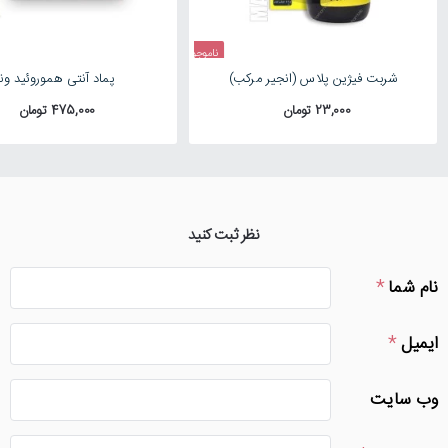
ناموجود
شربت فیژین پلاس (انجیر مرکب)
پماد آنتی هموروئید ونت
23,000 تومان
475,000 تومان
نظر ثبت کنید
نام شما
ایمیل
وب سایت