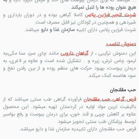
... میباشد که برای درمان یبوست های حاد و مزمن کاربرد دارد و
به
هیچ عنوان روده ها را تنبل نمیکند
.
شربت انجیر فیژین پلاس
کاملا گیاهی بوده و در دوران بارداری و
شیردهی و همچنین در کودکان نیز قابل مصرف است.
شربت فیژین پلاس دارای تاییه
سازمان غذا و دارو
میباشد.
دمنوش تناسب
این دمنوش ترکیبی ، از
گیاهان دارویی
مانند چای سبز، سنا مکی،به
لیمو، چاس ترش، زیره و .. تشکیل شده است و علاوه بر لاغری، به
درمان یبوست، بهبود حرکت های منظم روده و از بین رفتن نفخ و
سوء هاضمه کمک میکند.
حب مقلنجان
قرص گیاهی حب مقلنجان
فرآورده گیاهی طب سنتی میباشد که از
باکیفیت ترین مواد اولیه در کردستان تهیه میشود. این محصول
علاوه بر کاهش چربی و قند خون، برای درمان یبوست و رفع بواسیر
توسط پزشکان طب سنتی تجویز میشود.
قرص حب مقلنجان دارای تاییدیه سازمان غذا و دارو میباشد.