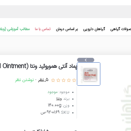
ولات گیاهی
گیاهان دارویی
بر اساس درمان
تماس با ما
مطالب آموزشی (وبلا
پماد آنتی هموروئید ونتا (Vanta Anti Hemorrhoid Ointment)
5 نظر
-
نوشتن نظر
موجود
موجود:
برند:
ونتا
140.00g
وزن:
92-0169-س
SKU: