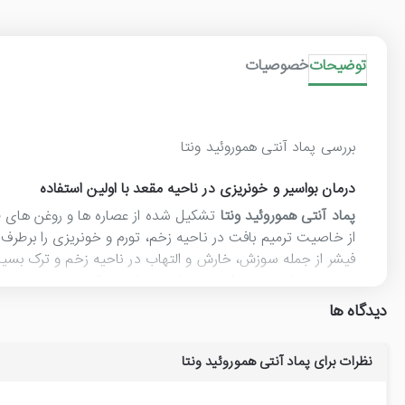
توضیحات
خصوصیات
بررسی پماد آنتی هموروئید ونتا
درمان بواسیر و خونریزی در ناحیه مقعد با اولین استفاده
پماد آنتی هموروئید ونتا
تشکیل شده از عصاره ها و روغن های طب
از خاصیت ترمیم بافت در ناحیه زخم، تورم و خونریزی را برطرف م
فیشر از جمله سوزش، خارش و التهاب در ناحیه زخم و ترک بسیار
تا حدودی از طریق جذب روده ای برطرف می کند.
دیدگاه ها
خواص پماد آنتی هموروئید گیاهی ونتا :
درمان هموروئید(بواسیر)، رفع خونریزی، شقاق و بهبود جای زخم
نظرات برای پماد آنتی هموروئید ونتا
طریقه مصرف پماد آنتی هموروئید ونتا با اپلیکاتور :