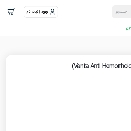
ورود | ثبت نام
جستجو
گ)