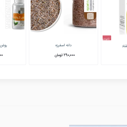
ناموجود
دانه اسفرزه
روغن 
شاد
290,000 تومان
,000