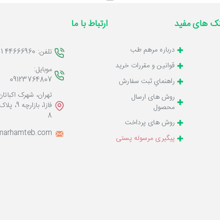
نک های مفید
ارتباط با ما
درباره مرهم طب
تلفن: 44666960 021
قوانين و مقررات خرید
موبایل:
09123764807
راهنماي ثبت سفارش
تهران، شهرک اکباتان
روش های ارسال
فاز1، بازارچه 9، پلا
محصول
8
روش های پرداخت
marhamteb.com
پیگیری مرسوله پستی