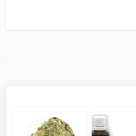
روزانه 2 الی 3 بار مقدار مناسبی از پماد را بر روی محل مورد نظر بمالید. نتایج مثبت اولیه بعد از 2 هفته آشکار می گردد. جهت بهبودی کامل، این عمل حداقل 3 ماه استمرار یابد. برای برطرف نمودن