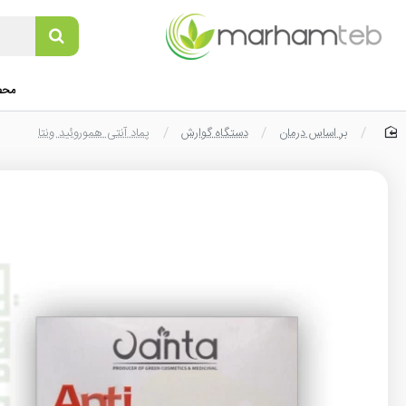
محص
بر اساس درمان
دستگاه گوارش
پماد آنتی هموروئید ونتا
home