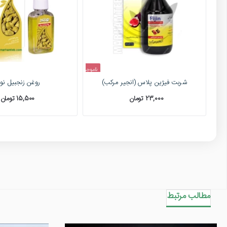
ناموجود
شربت فیژین پلاس (انجیر مرکب)
روغن زنجبیل نو
23,000 تومان
15,500 تومان
مطالب مرتبط