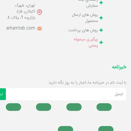
تهران، شهرک
سفارش
اکباتان، فاز1،
روش های ارسال
بازارچه 9، پلاک 8
محصول
o@marhamteb.com
روش های پرداخت
پیگیری مرسوله
پستی
خبرنامه
با ثبت نام در خبرنامه ما، اخبار را به روز نگه دارید
ایمیل
ار