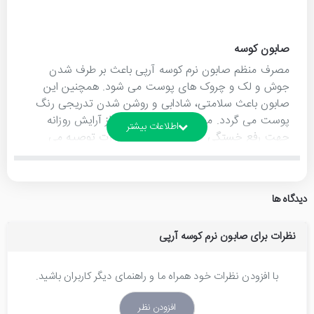
صابون کوسه
مصرف منظم صابون نرم کوسه آرپی باعث بر طرف شدن
جوش و لک و چروک های پوست می شود. همچنین این
صابون باعث سلامتی، شادابی و روشن شدن تدریجی رنگ
پوست می گردد. مصرف این صابون بعد از آرایش روزانه
جهت رفع خستگی پوست و عضلات صورت توصیه می
شود.
خواص صابون نرم کوسه :
دیدگاه ها
ضد لک، ضد جوش، ضد چروک، روشن کننده، رفع اگزما و
خشکی پوست، رفع خستگی پوست
نظرات برای صابون نرم کوسه آرپی
نحوه مصرف صابون نرم کوسه :
با افزودن نظرات خود همراه ما و راهنمای دیگر کاربران باشید.
صورت خود را خیس کرده و به مدت 2 دقیقه با کف صابون
کوسه مالش داده سپس بشویید.
افزودن نظر