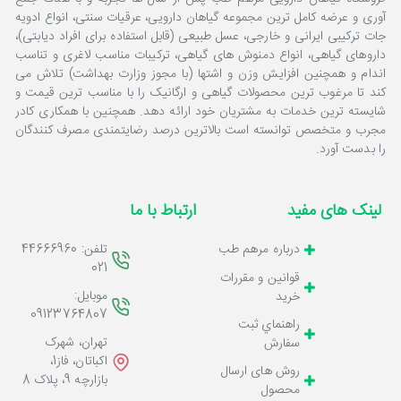
آوری و عرضه کامل ترین مجموعه گیاهان دارویی، عرقیات سنتی، انواع ادویه
جات ترکیبی ایرانی و خارجی، عسل طبیعی (قابل استفاده برای افراد دیابتی)،
داروهای گیاهی، انواع دمنوش های گیاهی، ترکیبات مناسب لاغری و تناسب
اندام و همچنین افزایش وزن و اشتها (با مجوز وزارت بهداشت) تلاش می
کند تا مرغوب ترین محصولات گیاهی و ارگانیک را با مناسب ترین قیمت و
شایسته ترین خدمات به مشتریان خود ارائه دهد. همچنین با همکاری کادر
مجرب و متخصص توانسته است بالاترین درصد رضایتمندی مصرف کنندگان
را بدست آورد.
لینک های مفید
ارتباط با ما
تلفن: 44666960
درباره مرهم طب
021
قوانين و مقررات
موبایل:
خرید
09123764807
راهنماي ثبت
تهران، شهرک
سفارش
اکباتان، فاز1،
روش های ارسال
بازارچه 9، پلاک 8
محصول