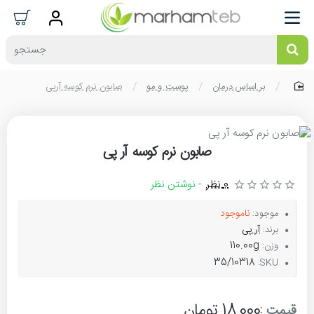
جستجو
بر اساس درمان
پوست و مو
صابون نرم کوسه آرپی
home
صابون نرم کوسه آر پی
ناموجود
0 نظر
-
نوشتن نظر
ناموجود
موجود:
برند:
آر پی
110.00g
وزن:
35/10318
SKU:
18,000 تومان
قیمت :