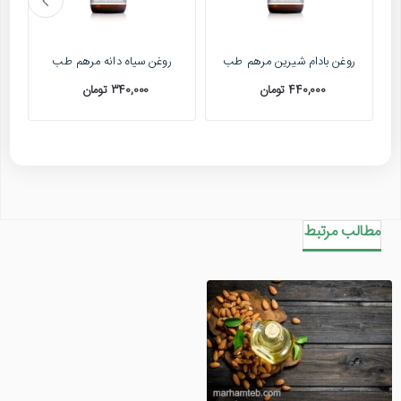
دو ساعت قبل از حمام چند قطره از روغن بادام تلخ را بر روی
ریشه و ساقه موها ماساژ دهید تا جذب شود سپس با
شامپو گیاهی شستشو دهید.
روغن بادام شیرین مرهم طب
روغن سیاه دانه مرهم طب
روغن بادام تلخ برای پوست صورت و درمان لک های پوستی
440,000 تومان
340,000 تومان
چند قطره از روغن بادام تلخ را بر روی پوست تمیز ماساژ
دهید تا جذب شود.
چرا خرید روغن بادام تلخ اصل مهم است؟
مطالب مرتبط
برای بهره مندی کامل از خواص روغن بادام تلخ، ضروری است
محصولی اصل و طبیعی تهیه کنید. متاسفانه برخی از
محصولات موجود در بازار ممکن است کیفیت پایین داشته
باشند یا حاوی مواد افزودنی باشند که اثرات منفی بر سلامتی
دارند. فروشگاه مرهم طب با ارائه روغن بادام تلخ کاملا طبیعی
و ارگانیک، تضمین می کند تا مشتریان به محصولی باکیفیت
دسترسی داشته باشند.