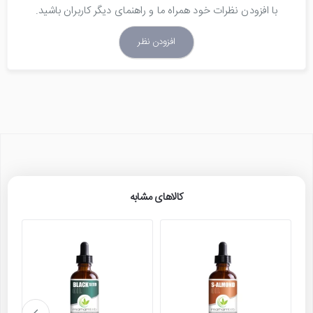
کننده و نرم کننده مو
با افزودن نظرات خود همراه ما و راهنمای دیگر کاربران باشید.
روغن بادام تلخ برای تقویت ابرو و مژه بسیار مفید
است
افزودن نظر
کاهش خارش، درمان خشکی پوست، اگزما،
پسوریازیس و ضد آکنه
ضد چین و چروک پوست و لک های پوستی
روشن کننده پوست صورت
طرز استفاده از روغن بادام تلخ
کالاهای مشابه
روغن بادام تلخ برای درمان درد های مفصلی و گرفتگی های
عضلانی
دو بار در روز چند قطره از روغن بادام تلخ را به مدت 15 دقیقه
بر روی نواحی مورد نظر ماساژ دهید.
روغن بادام تلخ برای تقویت رشد مو و درمان موخوره