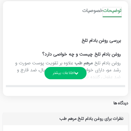
توضیحات
خصوصیات
بررسی روغن بادام تلخ
روغن بادام تلخ چیست و چه خواصی دارد؟
روغن بادام تلخ
مرهم طب
علاوه بر تقویت پوست صورت و
رشد مو، دارای خواص ضد درد، آنتی باکتریال، ضد قارچ و
ضد عفونی کننده نیز می باشد.
خواص روغن بادام تلخ برای پوست ، مو و سلامتی بدن :
درمان درد های مفصلی، آرتروز و روماتیسم
دیدگاه ها
درمان گرفتگی های عضلانی
دارای خواص ضد التهاب
نظرات برای روغن بادام تلخ مرهم طب
از بین بردن یبوست از طریق ماساژ
تقویت رشد مو، جلوگیری از موخوره و شوره سر، براق