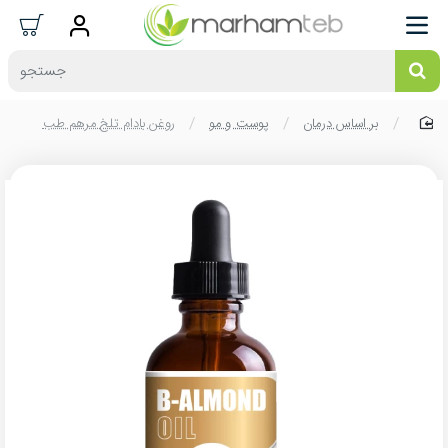
جستجو
بر اساس درمان
پوست و مو
روغن بادام تلخ مرهم طب
home