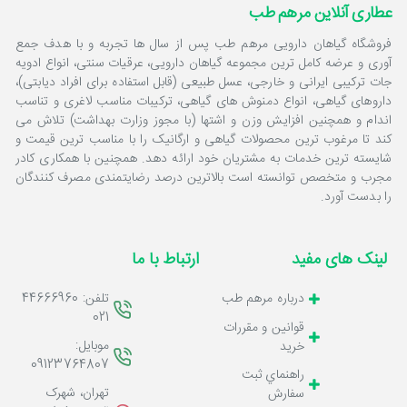
عطاری آنلاین مرهم طب
فروشگاه گیاهان دارویی مرهم طب پس از سال ها تجربه و با هدف جمع
آوری و عرضه کامل ترین مجموعه گیاهان دارویی، عرقیات سنتی، انواع ادویه
جات ترکیبی ایرانی و خارجی، عسل طبیعی (قابل استفاده برای افراد دیابتی)،
داروهای گیاهی، انواع دمنوش های گیاهی، ترکیبات مناسب لاغری و تناسب
اندام و همچنین افزایش وزن و اشتها (با مجوز وزارت بهداشت) تلاش می
کند تا مرغوب ترین محصولات گیاهی و ارگانیک را با مناسب ترین قیمت و
شایسته ترین خدمات به مشتریان خود ارائه دهد. همچنین با همکاری کادر
مجرب و متخصص توانسته است بالاترین درصد رضایتمندی مصرف کنندگان
را بدست آورد.
لینک های مفید
ارتباط با ما
تلفن: 44666960
درباره مرهم طب
021
قوانين و مقررات
موبایل:
خرید
09123764807
راهنماي ثبت
تهران، شهرک
سفارش