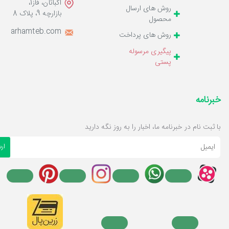
اکباتان، فاز1،
روش های ارسال
بازارچه 9، پلاک 8
محصول
o@marhamteb.com
روش های پرداخت
پیگیری مرسوله
پستی
خبرنامه
با ثبت نام در خبرنامه ما، اخبار را به روز نگه دارید
ایمیل
ار