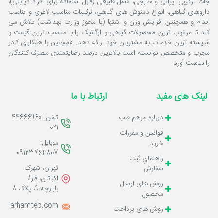
جات ترکیبی ایرانی و خارجی، عسل طبیعی (قابل استفاده برای افراد دیابتی)،
داروهای گیاهی، انواع دمنوش های گیاهی، ترکیبات مناسب لاغری و تناسب
اندام و همچنین افزایش وزن و اشتها (با مجوز وزارت بهداشت) تلاش می
کند تا مرغوب ترین محصولات گیاهی و ارگانیک را با مناسب ترین قیمت و
شایسته ترین خدمات به مشتریان خود ارائه دهد. همچنین با همکاری کادر
مجرب و متخصص توانسته است بالاترین درصد رضایتمندی مصرف کنندگان
را بدست آورد.
لینک های مفید
ارتباط با ما
تلفن: 44666960
درباره مرهم طب
021
قوانين و مقررات
موبایل:
خرید
09123764807
راهنماي ثبت
تهران، شهرک
سفارش
اکباتان، فاز1،
روش های ارسال
بازارچه 9، پلاک 8
محصول
o@marhamteb.com
روش های پرداخت