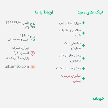
لینک های مفید
ارتباط با ما
تلفن: 44666960
درباره مرهم طب
021
قوانين و مقررات
موبایل:
خرید
09123764807
راهنماي ثبت
تهران، شهرک
سفارش
اکباتان، فاز1،
روش های ارسال
بازارچه 9، پلاک 8
محصول
o@marhamteb.com
روش های پرداخت
پیگیری مرسوله
پستی
خبرنامه