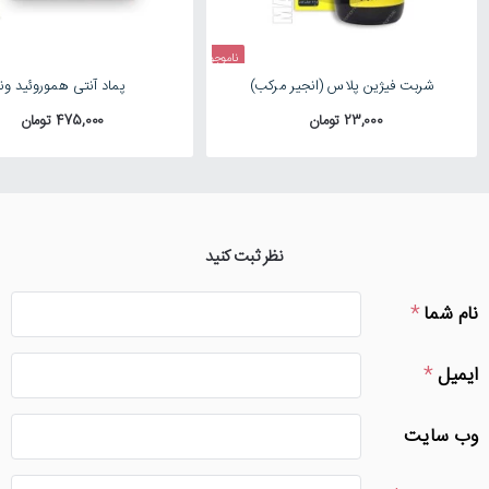
ناموجود
شربت فیژین پلاس (انجیر مرکب)
پماد آنتی هموروئید ونت
23,000 تومان
475,000 تومان
نظر ثبت کنید
نام شما
ایمیل
وب سایت