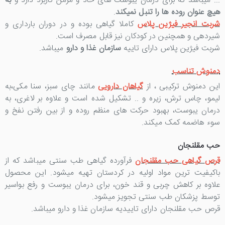
... میباشد که برای درمان یبوست های حاد و مزمن کاربرد دارد و
به
هیچ عنوان روده ها را تنبل نمیکند
.
شربت انجیر فیژین پلاس
کاملا گیاهی بوده و در دوران بارداری و
شیردهی و همچنین در کودکان نیز قابل مصرف است.
شربت فیژین پلاس دارای تاییه
سازمان غذا و دارو
میباشد.
دمنوش تناسب
این دمنوش ترکیبی ، از
گیاهان دارویی
مانند چای سبز، سنا مکی،به
لیمو، چاس ترش، زیره و .. تشکیل شده است و علاوه بر لاغری، به
درمان یبوست، بهبود حرکت های منظم روده و از بین رفتن نفخ و
سوء هاضمه کمک میکند.
حب مقلنجان
قرص گیاهی حب مقلنجان
فرآورده گیاهی طب سنتی میباشد که از
باکیفیت ترین مواد اولیه در کردستان تهیه میشود. این محصول
علاوه بر کاهش چربی و قند خون، برای درمان یبوست و رفع بواسیر
توسط پزشکان طب سنتی تجویز میشود.
قرص حب مقلنجان دارای تاییدیه سازمان غذا و دارو میباشد.