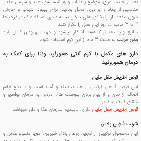
بعد از اجابت مزاج، موضع را با آب ولرم شستشو دهید و سپس مقدار
مناسبی از پماد را بر روی محل بمالید. برای بهبود التهاب و خارش
درون مقعد، از اپلیکاتور های داخل بسته بندی استفاده کنید. ترجیحا
2 تا 3 مرتبه در روز این عمل را تکرار کنید.
نتایج اولیه بعد از 2 هفته آشکار میشود و جهت بهبودی کامل باید
بطور مرتب
به مدت 3 ماه از این کرم استفاده شود.
دارو های مکمل با کرم آنتی همورئید ونتا برای کمک به
درمان هموروئید
قرص اطریفل مقل ملین
این قرص گیاهی ترکیبی از هلیله، بلیله و آمله است و با دفع بلغم
اضافه از بدن و از بین بردن یبوست های مزمن به درمان بواسیر و
شقاق کمک میکند.
قرص اطریفل مقل ملین
دارای تاییدیه سازمان غذا و دارو میباشد.
شربت فیژین پلاس
این محصول ترکیبی از انجیر، روغن بادام شیرین، مویز منقی، عسل و